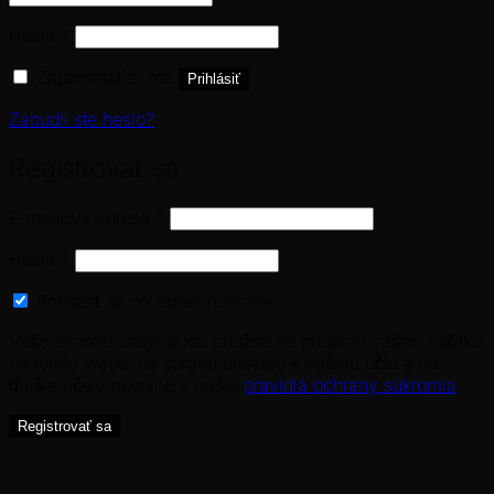
Povinné
Heslo
*
Zapamätať si ma
Prihlásiť
Zabudli ste heslo?
Registrovať sa
Povinné
E-mailová adresa
*
Povinné
Heslo
*
Prihlásiť sa na odber noviniek
Vaše osobné údaje budú použité na podporu vášho zážitku
na tomto webe, na správu prístupu k vášmu účtu a na
ďalšie účely opísané v našej
pravidlá ochrany súkromia
.
Registrovať sa