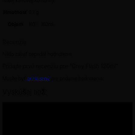
našej kávovej komunity.
Hmotnosť
0,1 g
Objem
110 – 160ml
Recenzie
Nikto zatiaľ nepridal hodnotenie.
Pridajte prvú recenziu pre “Grey Flash 120ml”
Musíte byť
prihlásený
pre pridanie hodnotenia.
Vyskúšaj tiež: