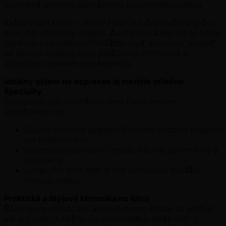
vychutnať príjemné teplo čerstvo pripraveného nápoja.
Každý jeden kúsok z edície Flash je ručne maľovaný, čo z
neho robí absolútny originál. Žiadne dve šálky nie sú úplne
identické – na niektorých môžete nájsť dizajnový „kvapeľ“
od stekajúcej farby, ktorý podčiarkuje remeselný a
autentický charakter tejto keramiky.
Ideálny objem na espresso aj menšie mliečne
špeciality
S objemom 120 ml je šálka Grey Flash verným
spoločníkom na:
Double espresso (doppio): Poskytne dostatok priestoru
pre bohatú cremu.
Espresso macchiato / Cortado: Ideálny pomer kávy a
mikropeny.
Lungo: Pre tých, ktorí si radi svoju kávu predĺžia
horúcou vodou.
Praktická a štýlová keramika na kávu
Šálky sú navrhnuté tak, aby boli nielen krásne na pohľad,
ale aj vysoko funkčné. Sú stohovateľné, takže vám v