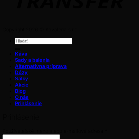
Copyright 2026 © Kavaleria s.r.o.
Hľadať:
Káva
Sady a balenia
Alternatívna príprava
Dózy
Šálky
Akcie
Blog
O nás
Prihlásenie
Prihlásenie
Povinné
Používateľské meno alebo e-mailová adresa
*