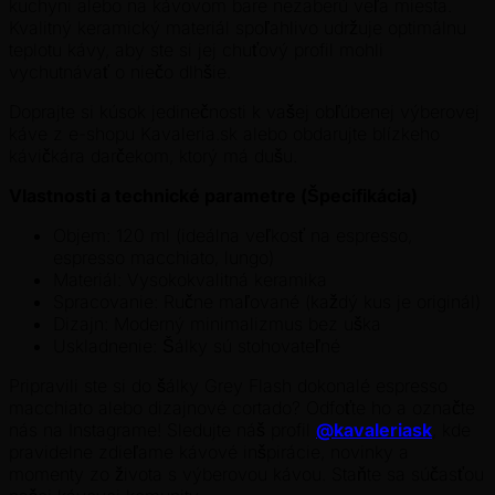
kuchyni alebo na kávovom bare nezaberú veľa miesta.
Kvalitný keramický materiál spoľahlivo udržuje optimálnu
teplotu kávy, aby ste si jej chuťový profil mohli
vychutnávať o niečo dlhšie.
Doprajte si kúsok jedinečnosti k vašej obľúbenej výberovej
káve z e-shopu Kavaleria.sk alebo obdarujte blízkeho
kávičkára darčekom, ktorý má dušu.
Vlastnosti a technické parametre (Špecifikácia)
Objem: 120 ml (ideálna veľkosť na espresso,
espresso macchiato, lungo)
Materiál: Vysokokvalitná keramika
Spracovanie: Ručne maľované (každý kus je originál)
Dizajn: Moderný minimalizmus bez uška
Uskladnenie: Šálky sú stohovateľné
Pripravili ste si do šálky Grey Flash dokonalé espresso
macchiato alebo dizajnové cortado? Odfoťte ho a označte
nás na Instagrame! Sledujte náš profil
@kavaleriask
, kde
pravidelne zdieľame kávové inšpirácie, novinky a
momenty zo života s výberovou kávou. Staňte sa súčasťou