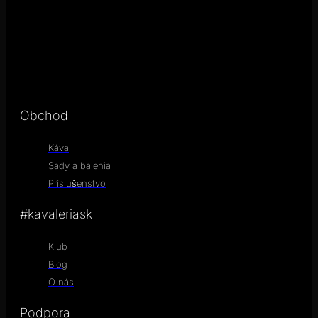
Obchod
Káva
Sady a balenia
Príslušenstvo
#kavaleriask
Klub
Blog
O nás
Podpora